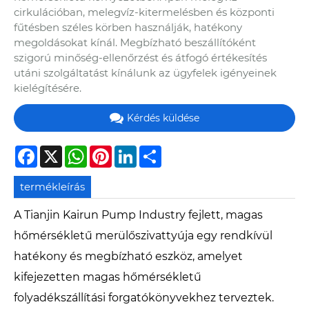
cirkulációban, melegvíz-kitermelésben és központi
fűtésben széles körben használják, hatékony
megoldásokat kínál. Megbízható beszállítóként
szigorú minőség-ellenőrzést és átfogó értékesítés
utáni szolgáltatást kínálunk az ügyfelek igényeinek
kielégítésére.
Kérdés küldése
Facebook
X
WhatsApp
Pinterest
LinkedIn
Share
termékleírás
A Tianjin Kairun Pump Industry fejlett, magas
hőmérsékletű merülőszivattyúja egy rendkívül
hatékony és megbízható eszköz, amelyet
kifejezetten magas hőmérsékletű
folyadékszállítási forgatókönyvekhez terveztek.