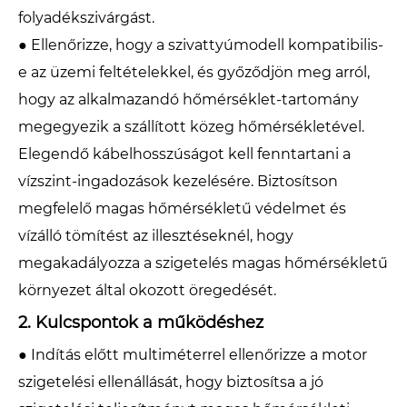
folyadékszivárgást.
● Ellenőrizze, hogy a szivattyúmodell kompatibilis-
e az üzemi feltételekkel, és győződjön meg arról,
hogy az alkalmazandó hőmérséklet-tartomány
megegyezik a szállított közeg hőmérsékletével.
Elegendő kábelhosszúságot kell fenntartani a
vízszint-ingadozások kezelésére. Biztosítson
megfelelő magas hőmérsékletű védelmet és
vízálló tömítést az illesztéseknél, hogy
megakadályozza a szigetelés magas hőmérsékletű
környezet által okozott öregedését.
2. Kulcspontok a működéshez
● Indítás előtt multiméterrel ellenőrizze a motor
szigetelési ellenállását, hogy biztosítsa a jó