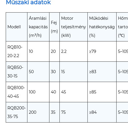
Műszaki adatok
Áramlási
Motor
Működési
Hőmé
Fej
Modell
kapacitás
teljesítmény
hatékonyság
tart
(m)
(m³/h)
(kW)
(%)
(℃)
RQB10-
10
20
2.2
≥79
5–10
20-2.2
RQB50-
50
30
15
≥83
5–10
30-15
RQB100-
100
40
45
≥85
5–10
40-45
RQB200-
200
35
75
≥84
5–10
35-75