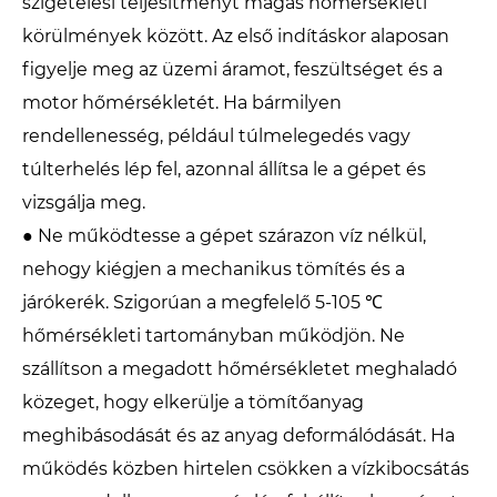
szigetelési teljesítményt magas hőmérsékleti
körülmények között. Az első indításkor alaposan
figyelje meg az üzemi áramot, feszültséget és a
motor hőmérsékletét. Ha bármilyen
rendellenesség, például túlmelegedés vagy
túlterhelés lép fel, azonnal állítsa le a gépet és
vizsgálja meg.
● Ne működtesse a gépet szárazon víz nélkül,
nehogy kiégjen a mechanikus tömítés és a
járókerék. Szigorúan a megfelelő 5-105 ℃
hőmérsékleti tartományban működjön. Ne
szállítson a megadott hőmérsékletet meghaladó
közeget, hogy elkerülje a tömítőanyag
meghibásodását és az anyag deformálódását. Ha
működés közben hirtelen csökken a vízkibocsátás