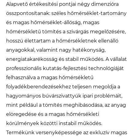
Alapvető értékesítési pontjai négy dimenzióra
összpontosítanak: széles hőmérséklet-tartomány
és magas hőmérséklet-állóság, magas
hőmérsékletű tömítés a szivárgás megelőzésére,
hosszú élettartam a hőmérsékletnek ellenálló
anyagokkal, valamint nagy hatékonyság,
energiatakarékosság és stabil működés. A vállalat
professzionális kutatás-fejlesztési technológiáját
felhasználva a magas hőmérsékletű
folyadékberendezésekhez teljesen megoldja a
hagyományos búvárszivattyúk ipari problémáit,
mint például a tömítés meghibásodása, az anyag
elöregedése és a magas hőmérsékleti
körülmények közötti instabil működés.
Termékünk versenyképessége az exkluzív magas