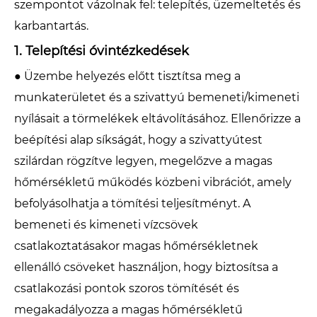
szempontot vázolnak fel: telepítés, üzemeltetés és
karbantartás.
1. Telepítési óvintézkedések
● Üzembe helyezés előtt tisztítsa meg a
munkaterületet és a szivattyú bemeneti/kimeneti
nyílásait a törmelékek eltávolításához. Ellenőrizze a
beépítési alap síkságát, hogy a szivattyútest
szilárdan rögzítve legyen, megelőzve a magas
hőmérsékletű működés közbeni vibrációt, amely
befolyásolhatja a tömítési teljesítményt. A
bemeneti és kimeneti vízcsövek
csatlakoztatásakor magas hőmérsékletnek
ellenálló csöveket használjon, hogy biztosítsa a
csatlakozási pontok szoros tömítését és
megakadályozza a magas hőmérsékletű