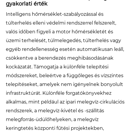
gyakorlati érték
Intelligens hőmérséklet-szabályozással és
túlterhelés elleni védelmi rendszerrel felszerelt,
valós időben figyeli a motor hőmérsékletét és
üzemi terhelését, túlmelegedés, túlterhelés vagy
egyéb rendellenesség esetén automatikusan leáll,
csökkentve a berendezés meghibásodásának
kockázatát. Támogatja a különféle telepítési
módszereket, beleértve a függőleges és vízszintes
telepítéseket, amelyek nem igényelnek bonyolult
infrastruktúrát. Különféle forgatókönyvekhez
alkalmas, mint például az ipari melegvíz-cirkulációs
rendszerek, a melegvíz-kivétel és -szállítás
melegforrás-üdülőhelyeken, a melegvíz
keringtetés központi fűtési projektekben,