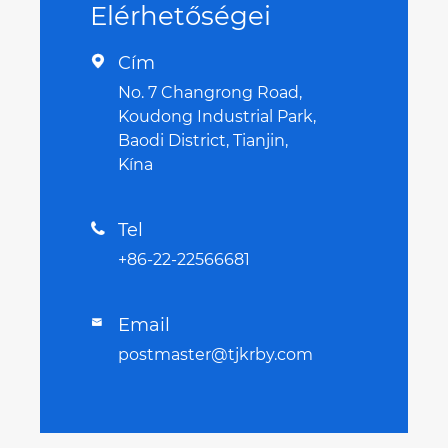
Elérhetőségei
Cím

No. 7 Changrong Road,
Koudong Industrial Park,
Baodi District, Tianjin,
Kína
Tel

+86-22-22566681
Email

postmaster@tjkrby.com