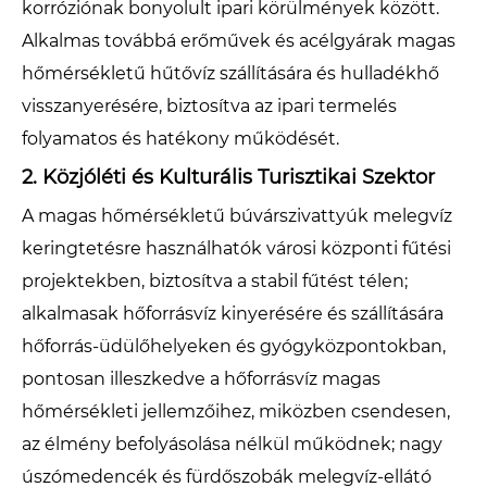
korróziónak bonyolult ipari körülmények között.
Alkalmas továbbá erőművek és acélgyárak magas
hőmérsékletű hűtővíz szállítására és hulladékhő
visszanyerésére, biztosítva az ipari termelés
folyamatos és hatékony működését.
2. Közjóléti és Kulturális Turisztikai Szektor
A magas hőmérsékletű búvárszivattyúk melegvíz
keringtetésre használhatók városi központi fűtési
projektekben, biztosítva a stabil fűtést télen;
alkalmasak hőforrásvíz kinyerésére és szállítására
hőforrás-üdülőhelyeken és gyógyközpontokban,
pontosan illeszkedve a hőforrásvíz magas
hőmérsékleti jellemzőihez, miközben csendesen,
az élmény befolyásolása nélkül működnek; nagy
úszómedencék és fürdőszobák melegvíz-ellátó