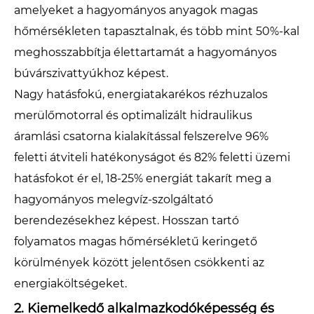
amelyeket a hagyományos anyagok magas
hőmérsékleten tapasztalnak, és több mint 50%-kal
meghosszabbítja élettartamát a hagyományos
búvárszivattyúkhoz képest.
Nagy hatásfokú, energiatakarékos rézhuzalos
merülőmotorral és optimalizált hidraulikus
áramlási csatorna kialakítással felszerelve 96%
feletti átviteli hatékonyságot és 82% feletti üzemi
hatásfokot ér el, 18-25% energiát takarít meg a
hagyományos melegvíz-szolgáltató
berendezésekhez képest. Hosszan tartó
folyamatos magas hőmérsékletű keringető
körülmények között jelentősen csökkenti az
energiaköltségeket.
2. Kiemelkedő alkalmazkodóképesség és