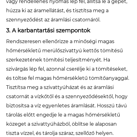
vagy rendellenes nyomás lép fel, állítsa le a gépet,
húzza ki az áramellátást, és tisztítsa meg a
szennyeződést az áramlási csatornáról.
3. A karbantartási szempontok
Rendszeresen ellenőrizze a minőségi magas
hőmérsékletű merülőszivattyú kettős tömítésű
szerkezetének tömítési teljesítményét. Ha
szivárgás lép fel, azonnal cserélje ki a tömítéseket,
és töltse fel magas hőmérsékletű tömítőanyaggal.
Tisztítsa meg a szivattyúházat és az áramlási
csatornát a vízkőtől és a szennyeződésektől, hogy
biztosítsa a víz egyenletes áramlását. Hosszú távú
tárolás előtt engedje le a magas hőmérsékletű
közeget a szivattyúházból, öblítse le alaposan
tiszta vízzel, és tárolja száraz, szellőző helyen.