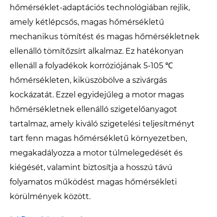
hőmérséklet-adaptációs technológiában rejlik,
amely kétlépcsős, magas hőmérsékletű
mechanikus tömítést és magas hőmérsékletnek
ellenálló tömítőzsírt alkalmaz. Ez hatékonyan
ellenáll a folyadékok korróziójának 5-105 ℃
hőmérsékleten, kiküszöbölve a szivárgás
kockázatát. Ezzel egyidejűleg a motor magas
hőmérsékletnek ellenálló szigetelőanyagot
tartalmaz, amely kiváló szigetelési teljesítményt
tart fenn magas hőmérsékletű környezetben,
megakadályozza a motor túlmelegedését és
kiégését, valamint biztosítja a hosszú távú
folyamatos működést magas hőmérsékleti
körülmények között.