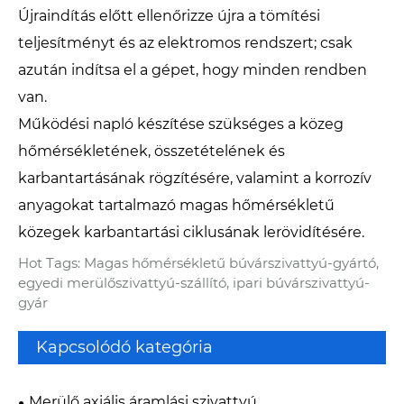
Újraindítás előtt ellenőrizze újra a tömítési
teljesítményt és az elektromos rendszert; csak
azután indítsa el a gépet, hogy minden rendben
van.
Működési napló készítése szükséges a közeg
hőmérsékletének, összetételének és
karbantartásának rögzítésére, valamint a korrozív
anyagokat tartalmazó magas hőmérsékletű
közegek karbantartási ciklusának lerövidítésére.
Hot Tags: Magas hőmérsékletű búvárszivattyú-gyártó,
egyedi merülőszivattyú-szállító, ipari búvárszivattyú-
gyár
Kapcsolódó kategória
Merülő axiális áramlási szivattyú