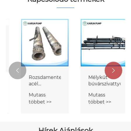
Állandó
Vízszintes
mágneses
búvárszivattyú
merülőszivattyú
Mutass
Mutass
többet >>
többet >>


Hírek Ajánlások