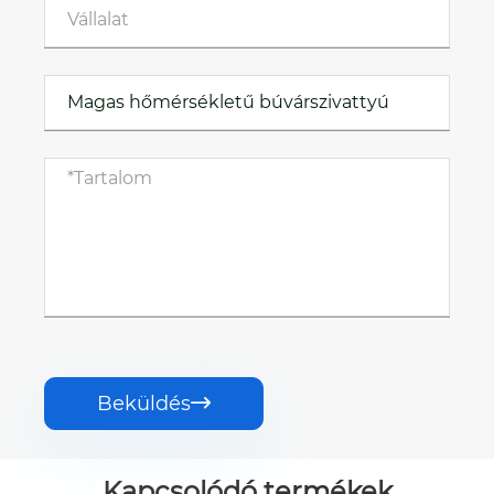
Beküldés

Kapcsolódó termékek