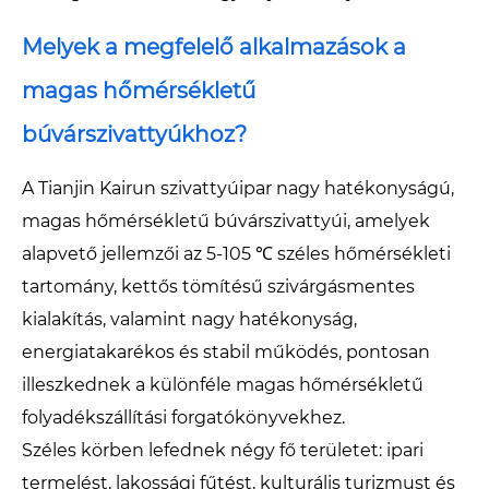
Melyek a megfelelő alkalmazások a
magas hőmérsékletű
búvárszivattyúkhoz?
A Tianjin Kairun szivattyúipar nagy hatékonyságú,
magas hőmérsékletű búvárszivattyúi, amelyek
alapvető jellemzői az 5-105 ℃ széles hőmérsékleti
tartomány, kettős tömítésű szivárgásmentes
kialakítás, valamint nagy hatékonyság,
energiatakarékos és stabil működés, pontosan
illeszkednek a különféle magas hőmérsékletű
folyadékszállítási forgatókönyvekhez.
Széles körben lefednek négy fő területet: ipari
termelést, lakossági fűtést, kulturális turizmust és