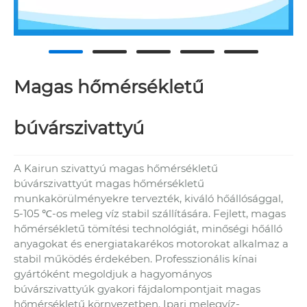
Magas hőmérsékletű
búvárszivattyú
A Kairun szivattyú magas hőmérsékletű
búvárszivattyút magas hőmérsékletű
munkakörülményekre tervezték, kiváló hőállósággal,
5-105 ℃-os meleg víz stabil szállítására. Fejlett, magas
hőmérsékletű tömítési technológiát, minőségi hőálló
anyagokat és energiatakarékos motorokat alkalmaz a
stabil működés érdekében. Professzionális kínai
gyártóként megoldjuk a hagyományos
búvárszivattyúk gyakori fájdalompontjait magas
hőmérsékletű környezetben. Ipari melegvíz-