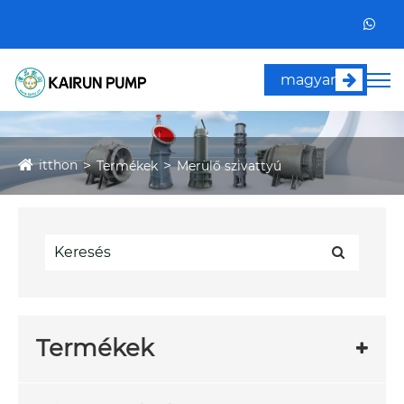
magyar
itthon
Termékek
Merülő szivattyú
Termékek