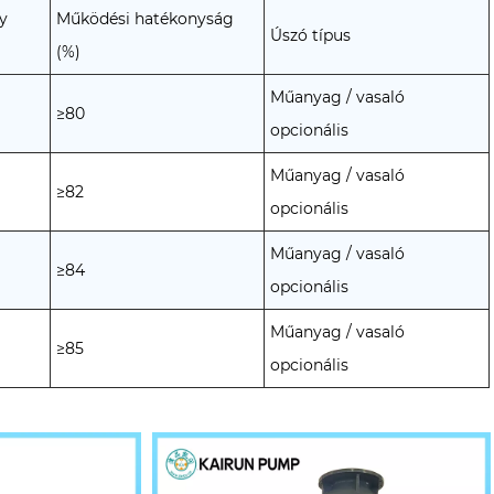
y
Működési hatékonyság
Úszó típus
(%)
Műanyag / vasaló
≥80
opcionális
Műanyag / vasaló
≥82
opcionális
Műanyag / vasaló
≥84
opcionális
Műanyag / vasaló
≥85
opcionális