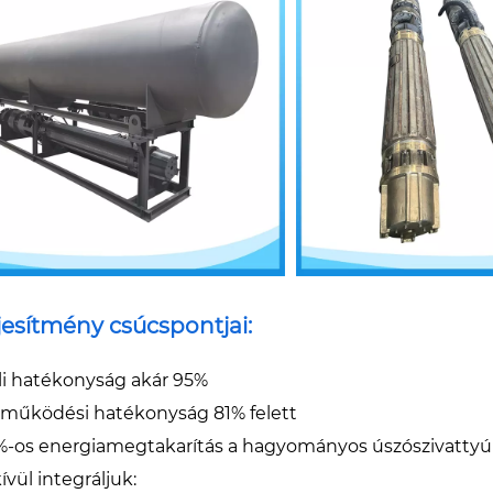
ljesítmény csúcspontjai:
eli hatékonyság akár 95%
s működési hatékonyság 81% felett
%-os energiamegtakarítás a hagyományos úszószivatty
vül integráljuk: