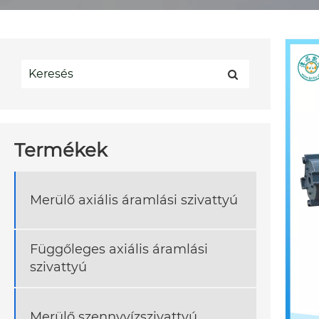
Termékek
Merülő axiális áramlási szivattyú
Függőleges axiális áramlási
szivattyú
Merülő szennyvízszivattyú