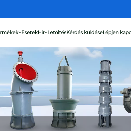
ermékek
Esetek
Hír
Letöltés
Kérdés küldése
Lépjen kapc