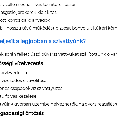
s vízálló mechanikus tömítőrendszer
ásgátló járókerék kialakítás
ott korrózióálló anyagok
bil, hosszú távú működést biztosít bonyolult kültéri kör
teljesít a legjobban a szivattyúnk?
k során fejlett úszó búvárszivattyúkat szállítottunk oly
sségi vízelvezetés
i árvízvédelem
 vizesedés eltávolítása
lenes csapadékvíz szivattyúzás
túlfolyás kezelése
ttyúink gyorsan üzembe helyezhetők, ha gyors reagálásr
gazdasági öntözés