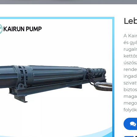
Leb
A Kai
és gy
rugal
kettő
úszós
rende
ingad
sziva
bizto
magas
megol
folyók