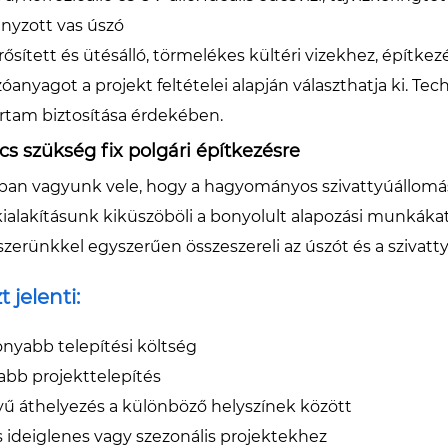
nyzott vas úszó
ősített és ütésálló, törmelékes kültéri vizekhez, építke
óanyagot a projekt feltételei alapján választhatja ki. Tec
artam biztosítása érdekében.
cs szükség fix polgári építkezésre
ában vagyunk vele, hogy a hagyományos szivattyúállomás-
kialakításunk kiküszöböli a bonyolult alapozási munkákat
erünkkel egyszerűen összeszereli az úszót és a szivattyú
t jelenti:
onyabb telepítési költség
abb projekttelepítés
ű áthelyezés a különböző helyszínek között
s ideiglenes vagy szezonális projektekhez