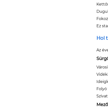
Kettő
Dugul
Fokoz
Ez sta
Hol 
Az éve
Sürgő
Város
Vidéki
Ideig
Folyó 
Sziva
Mező