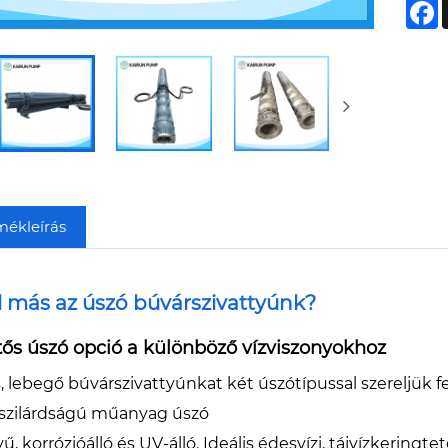
F
mékleírás
l más az úszó búvárszivattyúnk?
tős úszó opció a különböző vízviszonyokhoz
s, lebegő búvárszivattyúnkat két úszótípussal szereljük
szilárdságú műanyag úszó
, korrózióálló és UV-álló. Ideális édesvízi, tájvízkering