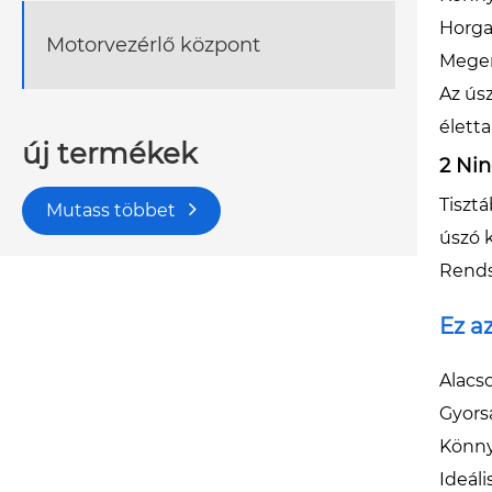
Horga
Motorvezérlő központ
Meger
Az úsz
élett
új termékek
2 Nin
Tiszt
Mutass többet
úszó 
Rendsz
Ez az
Alacs
Gyors
Könny
Ideáli