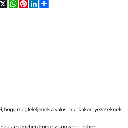
acebook
X
WhatsApp
Pinterest
LinkedIn
Share
 fel, hogy megfeleljenek a valós munkakörnyezeteknek:
tetéshez és enyhén korrozív környezetekhez.