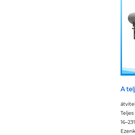
A te
átvit
Telje
16–23
Ezenkí