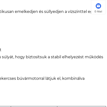
ikusan emelkedjen és süllyedjen a vízszinttel együtt.
E-Mail
t
 súlyát, hogy biztosítsuk a stabil elhelyezést működés
kercses búvármotorral látjuk el, kombinálva