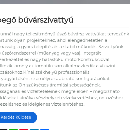
egő búvárszivattyú
runnál nagy teljesítményű úszó búvárszivattyúkat tervezünk
ártunk olyan projektekhez, ahol elengedhetetlen a
masság, a gyors telepítés és a stabil működés. Szivattyúnk
s úszórendszerrel (műanyag vagy vas), integrált
zerkezettel és nagy hatásfokú motorkonstrukcióval
lkezik, amely automatikusan alkalmazkodik a vízszint-
ozásokhoz.
Kínai székhelyű professzionális
ttyúgyártóként személyre szabható konfigurációkat
sítunk az Ön szükséges áramlási sebességének,
ságának és vízfeltételeinek megfelelően – megbízható
dásokat kínálva vészhelyzeti vízelvezetéshez, öntözéshez,
ezeléshez és ideiglenes víztelenítéshez.
Kérdés küldése