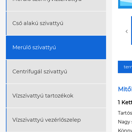
Cső alakú szivattyú
Merülő szivattyú
ter
Centrifugál szivattyú
Mitő
Vízszivattyú tartozékok
1 Ket
Tartó
Vízszivattyú vezérlőszelep
Nagy 
Könnyű