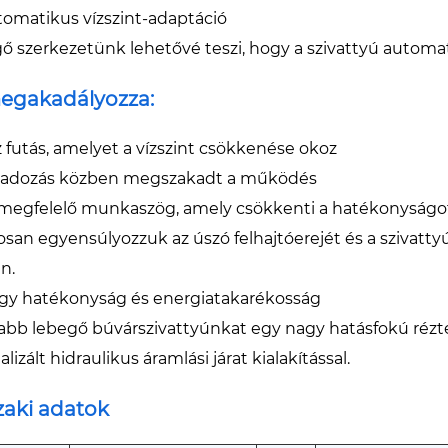
utomatikus vízszint-adaptáció
ő szerkezetünk lehetővé teszi, hogy a szivattyú automat
egakadályozza:
z futás, amelyet a vízszint csökkenése okoz
gadozás közben megszakadt a működés
egfelelő munkaszög, amely csökkenti a hatékonyságo
san egyensúlyozzuk az úszó felhajtóerejét és a szivattyú
n.
agy hatékonyság és energiatakarékosság
abb lebegő búvárszivattyúnkat egy nagy hatásfokú rézte
lizált hidraulikus áramlási járat kialakítással.
aki adatok