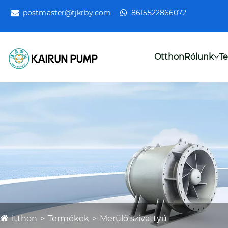
postmaster@tjkrby.com
8615522866072
Otthon
Rólunk
T
itthon
Termékek
Merülő szivattyú