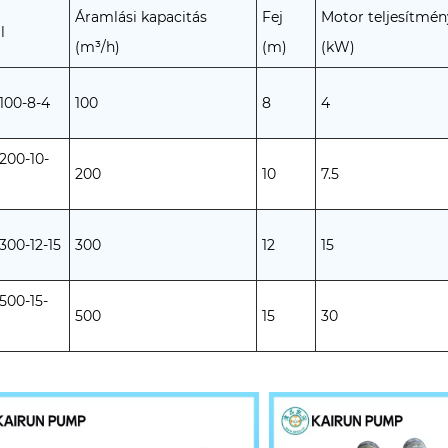
Áramlási kapacitás
Fej
Motor teljesítmén
l
(m³/h)
(m)
(kW)
00-8-4
100
8
4
00-10-
200
10
7.5
00-12-15
300
12
15
00-15-
500
15
30