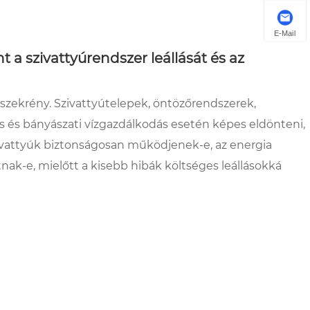
E-Mail
a szivattyúrendszer leállását és az
szekrény. Szivattyútelepek, öntözőrendszerek,
és és bányászati ​​vízgazdálkodás esetén képes eldönteni,
vattyúk biztonságosan működjenek-e, az energia
tnak-e, mielőtt a kisebb hibák költséges leállásokká