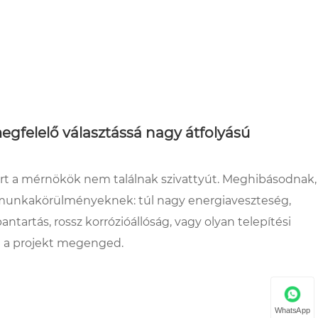
 megfelelő választássá nagy átfolyású
 mert a mérnökök nem találnak szivattyút. Meghibásodnak,
ós munkakörülményeknek: túl nagy energiaveszteség,
antartás, rossz korrózióállóság, vagy olyan telepítési
t a projekt megenged.
WhatsApp