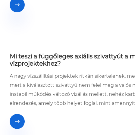

Mi teszi a függőleges axiális szivattyút a
vízprojektekhez?
A nagy vízszállítási projektek ritkán sikertelenek,
mert a kiválasztott szivattyú nem felel meg a val
instabil működés változó vízállás mellett, nehéz karb
elrendezés, amely több helyet foglal, mint amennyi
