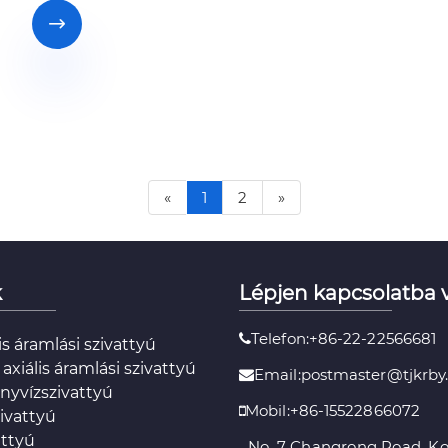

«
1
2
»
k
Lépjen kapcsolatba 
Telefon:+86-22-22566681
is áramlási szivattyú
xiális áramlási szivattyú
Email:postmaster@tjkrby
nyvízszivattyú
Mobil:+86-15522866072
ivattyú
attyú
No. 7 Changrong Road, K