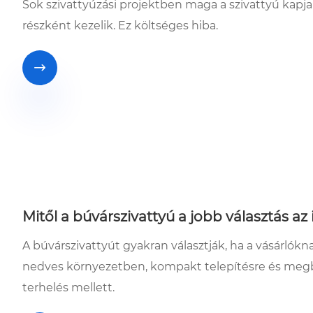
Sok szivattyúzási projektben maga a szivattyú kapj
részként kezelik. Ez költséges hiba.

Mitől a búvárszivattyú a jobb választás a
A búvárszivattyút gyakran választják, ha a vásárlókn
nedves környezetben, kompakt telepítésre és megb
terhelés mellett.