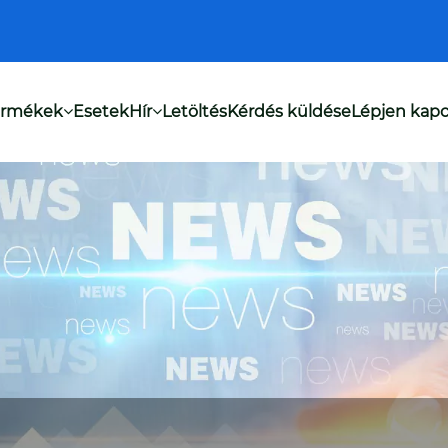
ermékek
Esetek
Hír
Letöltés
Kérdés küldése
Lépjen kapc