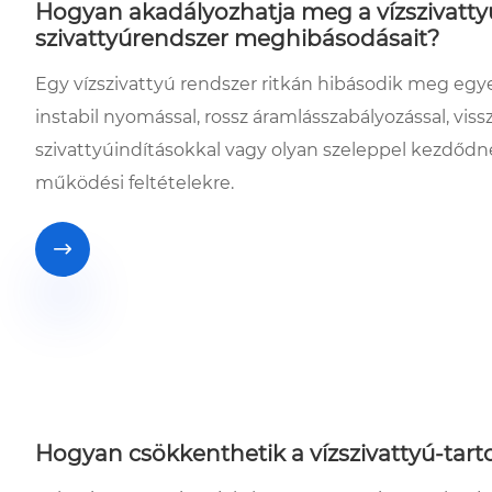
Hogyan akadályozhatja meg a vízszivatty
szivattyúrendszer meghibásodásait?
Egy vízszivattyú rendszer ritkán hibásodik meg e
instabil nyomással, rossz áramlásszabályozással, viss
szivattyúindításokkal vagy olyan szeleppel kezdődn
működési feltételekre.

Hogyan csökkenthetik a vízszivattyú-tartoz