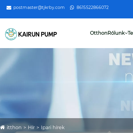
postmaster@tjkrby.com
8615522866072
Otthon
Rólunk
T
itthon
Hír
Ipari hírek