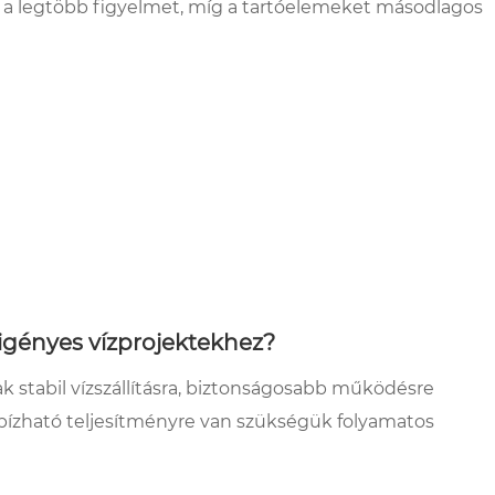
a a legtöbb figyelmet, míg a tartóelemeket másodlagos
z igényes vízprojektekhez?
ak stabil vízszállításra, biztonságosabb működésre
ízható teljesítményre van szükségük folyamatos