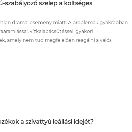
ú-szabályozó szelep a költséges
gyetlen drámai esemény miatt. A problémák gyakrabban
zaáramlással, vízkalapácsütéssel, gyakori
ek, amely nem tud megfelelően reagálni a valós
ékok a szivattyú leállási idejét?