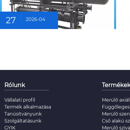
27
2026-04
Rólunk
Terméke
Vállalati profil
Merülő axiál
Termék alkalmazása
Függőleges a
Tanúsítványunk
Merülő szen
Szolgáltatásunk
Cső alakú sz
GYIK
Merülő sziv