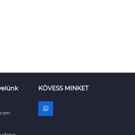
velünk
KÖVESS MINKET
.com
oudong